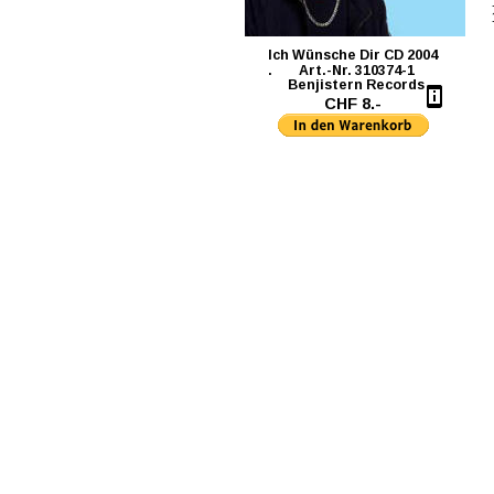
Ich Wünsche Dir CD 2004                          
.        Art.-Nr. 310374-1
      Benjistern Records
CHF 8.-