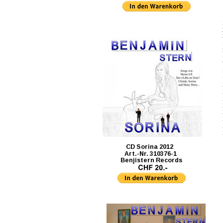
      CD Sorina 2012
     Art.-Nr. 310376-1
               Benjistern Records 